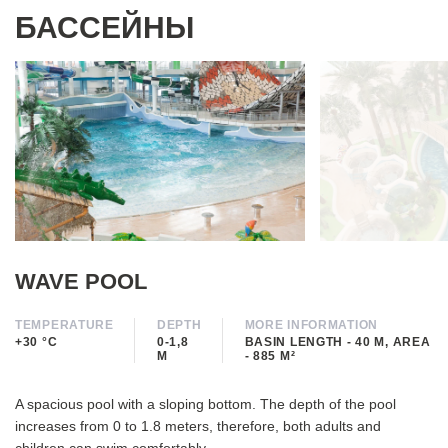
БАССЕЙНЫ
WAVE POOL
TEMPERATURE
DEPTH
MORE INFORMATION
+30 °С
0-1,8
BASIN LENGTH - 40 М, AREA
М
- 885 М²
A spacious pool with a sloping bottom. The depth of the pool
increases from 0 to 1.8 meters, therefore, both adults and
children can swim comfortably.