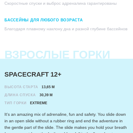
Скоростные спуски и выброс адреналина гарантированы
БАССЕЙНЫ ДЛЯ ЛЮБОГО ВОЗРАСТА
Благодаря плавному наклону дна и разной глубине бассейнов
ВЗРОСЛЫЕ ГОРКИ
SPACECRAFT 12+
ВЫСОТА СТАРТА
13,65 М
ДЛИНА СПУСКА
30,39 М
ТИП ГОРКИ
EXTREME
It's an amazing mix of adrenaline, fun and safety. You slide down
in an open slide without a rubber ring and end the adventure in
the gentle part of the slide. The slide makes you hold your breath