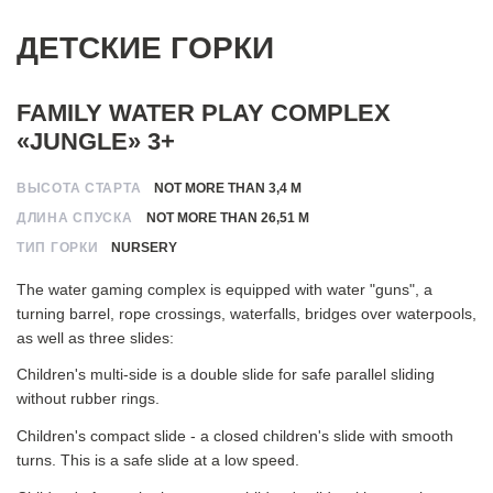
ДЕТСКИЕ ГОРКИ
FAMILY WATER PLAY COMPLEX
«JUNGLE» 3+
ВЫСОТА СТАРТА
NOT MORE THAN 3,4 М
ДЛИНА СПУСКА
NOT MORE THAN 26,51 М
ТИП ГОРКИ
NURSERY
The water gaming complex is equipped with water "guns", a
turning barrel, rope crossings, waterfalls, bridges over waterpools,
as well as three slides:
Children's multi-side is a double slide for safe parallel sliding
without rubber rings.
Children's compact slide - a closed children's slide with smooth
turns. This is a safe slide at a low speed.