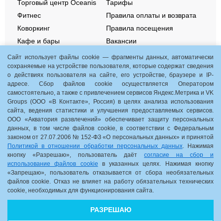
Торговый центр Oceanis
Тарифы
Фитнес
Правила оплаты и возврата
Коворкинг
Правила посещения
Кафе и бары
Вакансии
Отели-партнеры
Контакты
Сайт использует файлы cookie — фрагменты данных, автоматически
сохраняемые на устройстве пользователя, которые содержат сведения
о действиях пользователя на сайте, его устройстве, браузере и IP-
Aquamania. Акции и события
адресе. Сбор файлов cookie осуществляется Оператором
Подарочные сертификаты
самостоятельно, а также с привлечением сервисов Яндекс.Метрика и VK
Groups (ООО «В Контакте», Россия) в целях анализа использования
Детские дни рождения
сайта, ведения статистики и улучшения предоставляемых сервисов.
Групповые посещения
ООО «Акватория развлечений» обеспечивает защиту персональных
СОУТ
данных, в том числе файлов cookie, в соответствии с Федеральным
законом от 27.07.2006 № 152-ФЗ «О персональных данных» и принятой
Nizhny Novgorod, Gagarina ave, 35, b. 1
Политикой в отношении обработки персональных данных
. Нажимая
кнопку «Разрешаю», пользователь даёт
согласие на сбор и
10:00-22:00
использование файлов cookie
в указанных целях. Нажимая кнопку
«Запрещаю», пользователь отказывается от сбора необязательных
Схема комплекса
файлов cookie. Отказ не влияет на работу обязательных технических
cookie, необходимых для функционирования сайта.
8 (831) 2-831-831
РАЗРЕШАЮ