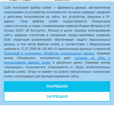
Контакты
Сайт использует файлы cookie — фрагменты данных, автоматически
сохраняемые на устройстве пользователя, которые содержат сведения
о действиях пользователя на сайте, его устройстве, браузере и IP-
Aquamania. Акции и события
адресе. Сбор файлов cookie осуществляется Оператором
Подарочные сертификаты
самостоятельно, а также с привлечением сервисов Яндекс.Метрика и VK
Groups (ООО «В Контакте», Россия) в целях анализа использования
Детские дни рождения
сайта, ведения статистики и улучшения предоставляемых сервисов.
Групповые посещения
ООО «Акватория развлечений» обеспечивает защиту персональных
СОУТ
данных, в том числе файлов cookie, в соответствии с Федеральным
законом от 27.07.2006 № 152-ФЗ «О персональных данных» и принятой
Нижний Новгород, пр. Гагарина, 35, корп. 1
Политикой в отношении обработки персональных данных
. Нажимая
кнопку «Разрешаю», пользователь даёт
согласие на сбор и
10:00 - 22:00
использование файлов cookie
в указанных целях. Нажимая кнопку
«Запрещаю», пользователь отказывается от сбора необязательных
Схема комплекса
файлов cookie. Отказ не влияет на работу обязательных технических
cookie, необходимых для функционирования сайта.
8 (831) 2-831-831
РАЗРЕШАЮ
ЗАПРЕЩАЮ
© 2026 OCEANIS. Все права защищены
|
Политика
конфиденциальности
|
Согласие на обработку файлов cookie
|
Согласие на обработку персональных данных