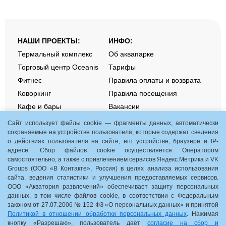
НАШИ ПРОЕКТЫ:
ИНФО:
Термальный комплекс
Об аквапарке
Торговый центр Oceanis
Тарифы
Фитнес
Правила оплаты и возврата
Коворкинг
Правила посещения
Кафе и бары
Вакансии
Контакты
Сайт использует файлы cookie — фрагменты данных, автоматически
сохраняемые на устройстве пользователя, которые содержат сведения
о действиях пользователя на сайте, его устройстве, браузере и IP-
Aquamania. Акции и события
адресе. Сбор файлов cookie осуществляется Оператором
Подарочные сертификаты
самостоятельно, а также с привлечением сервисов Яндекс.Метрика и VK
Groups (ООО «В Контакте», Россия) в целях анализа использования
Детские дни рождения
сайта, ведения статистики и улучшения предоставляемых сервисов.
Групповые посещения
ООО «Акватория развлечений» обеспечивает защиту персональных
СОУТ
данных, в том числе файлов cookie, в соответствии с Федеральным
законом от 27.07.2006 № 152-ФЗ «О персональных данных» и принятой
Нижний Новгород, пр. Гагарина, 35, корп. 1
Политикой в отношении обработки персональных данных
. Нажимая
кнопку «Разрешаю», пользователь даёт
согласие на сбор и