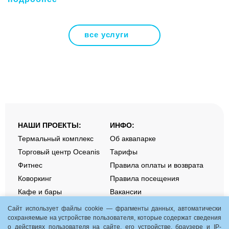
все услуги
НАШИ ПРОЕКТЫ:
ИНФО:
Термальный комплекс
Об аквапарке
Торговый центр Oceanis
Тарифы
Фитнес
Правила оплаты и возврата
Коворкинг
Правила посещения
Кафе и бары
Вакансии
Контакты
Сайт использует файлы cookie — фрагменты данных, автоматически
сохраняемые на устройстве пользователя, которые содержат сведения
о действиях пользователя на сайте, его устройстве, браузере и IP-
Aquamania. Акции и события