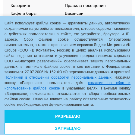
Коворкинг
Правила посещения
Кафе и бары
Вакансии
Контакты
Сайт использует файлы cookie — фрагменты данных, автоматически
сохраняемые на устройстве пользователя, которые содержат сведения
о действиях пользователя на сайте, его устройстве, браузере и IP-
Aquamania. Акции и события
адресе. Сбор файлов cookie осуществляется Оператором
Подарочные сертификаты
самостоятельно, а также с привлечением сервисов Яндекс.Метрика и VK
Groups (ООО «В Контакте», Россия) в целях анализа использования
Детские дни рождения
сайта, ведения статистики и улучшения предоставляемых сервисов.
Групповые посещения
ООО «Акватория развлечений» обеспечивает защиту персональных
СОУТ
данных, в том числе файлов cookie, в соответствии с Федеральным
законом от 27.07.2006 № 152-ФЗ «О персональных данных» и принятой
Нижний Новгород, пр. Гагарина, 35, корп. 1
Политикой в отношении обработки персональных данных
. Нажимая
кнопку «Разрешаю», пользователь даёт
согласие на сбор и
10:00 - 22:00
использование файлов cookie
в указанных целях. Нажимая кнопку
«Запрещаю», пользователь отказывается от сбора необязательных
Схема комплекса
файлов cookie. Отказ не влияет на работу обязательных технических
cookie, необходимых для функционирования сайта.
8 (831) 2-831-831
РАЗРЕШАЮ
ЗАПРЕЩАЮ
© 2026 OCEANIS. Все права защищены
|
Политика