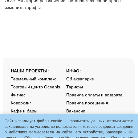
ООО "Акватория развлечений" оставляет за собой право
изменить тарифы.
НАШИ ПРОЕКТЫ:
ИНФО:
Термальный комплекс
Об аквапарке
Торговый центр Oceanis
Тарифы
Фитнес
Правила оплаты и возврата
Коворкинг
Правила посещения
Кафе и бары
Вакансии
Контакты
Сайт использует файлы cookie — фрагменты данных, автоматически
сохраняемые на устройстве пользователя, которые содержат сведения
о действиях пользователя на сайте, его устройстве, браузере и IP-
Aquamania. Акции и события
адресе. Сбор файлов cookie осуществляется Оператором